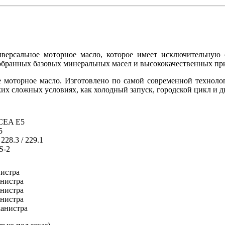
версальное моторное масло, которое имеет исключительную 
обранных базовых минеральных масел и высококачественных при
е моторное масло. Изготовлено по самой современной технол
ких сложных условиях, как холодный запуск, городской цикл и 
CEA E5
5
228.3 / 229.1
S-2
нистра
анистра
анистра
анистра
канистра