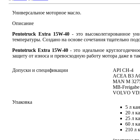
Универсальное моторное масло.
Описание
Pentotruck Extra 15W-40
- это высоколегированное уни
температуры. Создано на основе сочетания тщательно под
Pentotruck Extra 15W-40
- это идеальное круглогодично
защиту от износа и превосходную работу мотора даже в та
Допуски и спецификации
API CH-4
ACEA B3 A
MAN M 327
MB-Freigabe 
VOLVO VD
Упаковка
5 л ка
20 л к
25 л к
60 л к
210 л 