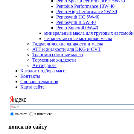
Pento Special Performance F 5W-30
Pentolub Performance 10W-40
Pento High Performance 5W-30
Pentosynth HC 5W-40
Pentosynth R 5W-40
Pento Superoil 0W-40
минеральные масла для грузовых автомоб
четырехтактные моторные масла
Гидравлические жидкости и масла
ATF и жидкости для DKG и CVT
Трансмиссионные масла
Тормозные жидкости
Антифризы
Каталог подбора масел
Контакты
Словарь терминов
Карта сайта
на сайте
в интернете
поиск по сайту