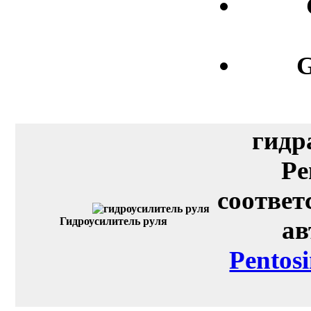
G
гидр
Pe
соответ
Гидроусилитель руля
ав
Pentos