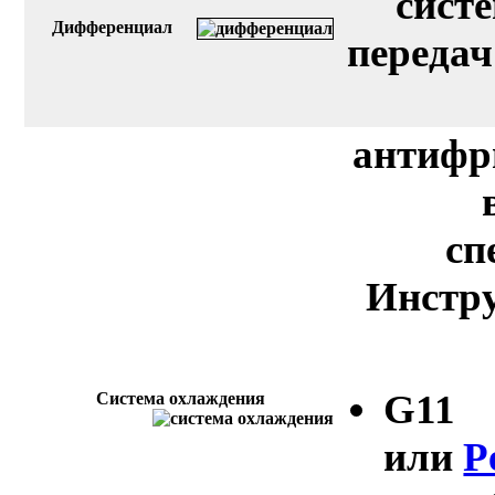
сист
Дифференциал
передач
антифр
сп
Инстру
G11
Система охлаждения
или
P