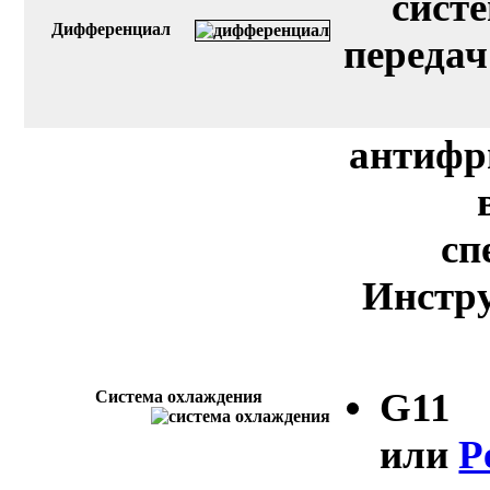
сист
Дифференциал
передач
антифр
сп
Инстру
G11
Система охлаждения
или
P