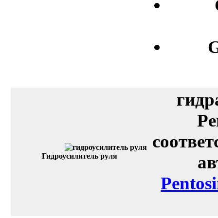
G
гидр
Pe
соответ
Гидроусилитель руля
ав
Pentos