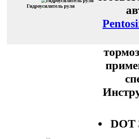
Гидроусилитель руля
ав
Pentos
тормоз
приме
сп
Инстру
DOT