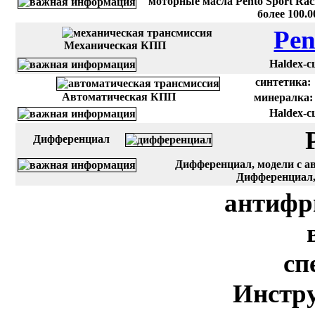
моторные масла Pento Sport Rac
более 100.
Pen
Механическая КПП
Haldex-с
синтетика:
Автоматическая КПП
минералка:
Haldex-с
Дифференциал
Дифференциал, модели с ав
Дифференциал, 
антифр
сп
Инстру