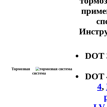
тормоз
приме
сп
Инстру
DOT
Тормозная
система
DOT
4
,