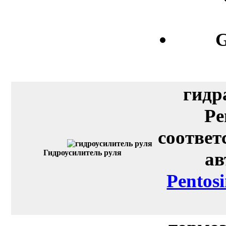
G
гидр
Pe
соответ
Гидроусилитель руля
ав
Pentos