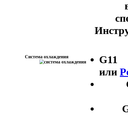
сп
Инстру
G11
Система охлаждения
или
P
G