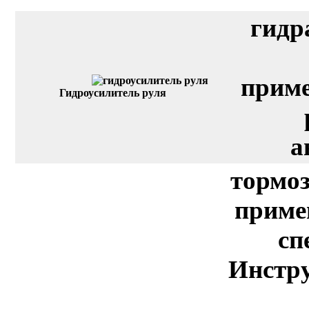
гидр
приме
Гидроусилитель руля
а
тормоз
приме
сп
Инстру