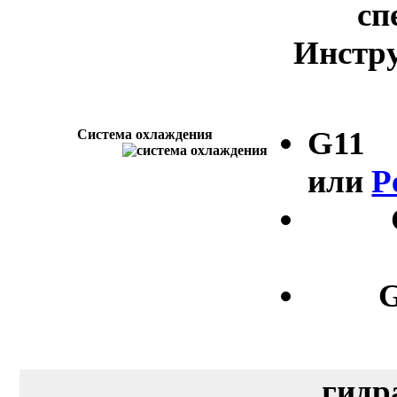
сп
Инстру
G11
Система охлаждения
или
P
G
гидр