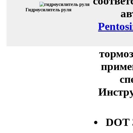
соответ
Гидроусилитель руля
ав
Pentos
тормоз
приме
сп
Инстру
DOT