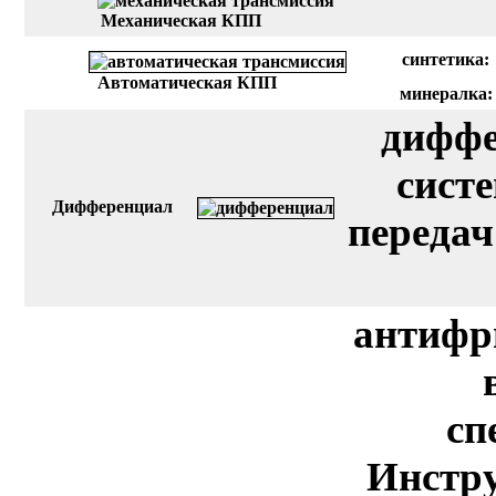
Механическая КПП
синтетика:
Автоматическая КПП
минералка:
диффе
сист
Дифференциал
передач
антифр
сп
Инстру