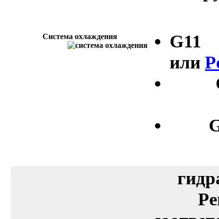
G11
Система охлаждения
или
P
G
гидр
Pe