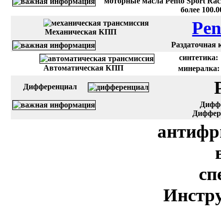
моторные масла Pento Sport Rac
более 100.
Pen
Механическая КПП
Раздаточная к
синтетика:
Автоматическая КПП
минералка:
Дифференциал
Диффе
Диффере
антифр
сп
Инстру