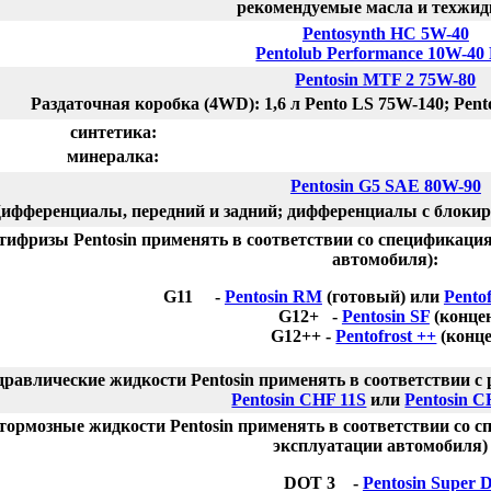
рекомендуемые масла и техжид
Pentosynth HC 5W-40
Pentolub Performance 10W-40
Pentosin MTF 2 75W-80
Раздаточная коробка (4WD): 1,6 л Pento LS 75W-140; Pen
синтетика:
минералка:
Pentosin G5 SAE 80W-90
ифференциалы, передний и задний; дифференциалы с блокир
тифризы Pentosin применять в соответствии со спецификаци
автомобиля):
G11 -
Pentosin RM
(готовый) или
Pento
G12+ -
Pentosin SF
(конце
G12++ -
Pentofrost ++
(конце
дравлические жидкости Pentosin применять в соответствии с
Pentosin CHF 11S
или
Pentosin C
тормозные жидкости Pentosin применять в соответствии со 
эксплуатации автомобиля) 
DOT 3 -
Pentosin Super 