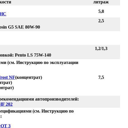
кости
литраж
5,8
 HC
2,5
tosin G5 SAE 80W-90
1,2/1,3
овкой: Pento LS 75W-140
ями (см. Инструкцию по эксплуатации
frost NF
(концентрат)
7,5
нтрат)
нтрат)
 рекомендациями автопроизводителей:
HF 202
спецификациями (см. Инструкцию по
:
DOT 3