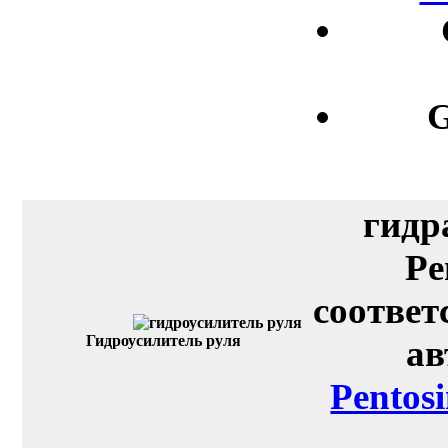
G
гидр
Pe
соответ
Гидроусилитель руля
ав
Pentos