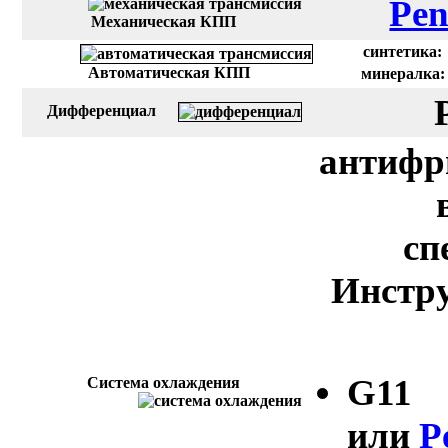
Pen
Механическая КПП
синтетика:
Автоматическая КПП
минералка:
Дифференциал
антифр
сп
Инстру
G11
Система охлаждения
или
P