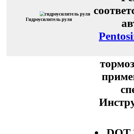
соответ
Гидроусилитель руля
ав
Pentos
тормоз
приме
сп
Инстру
DOT