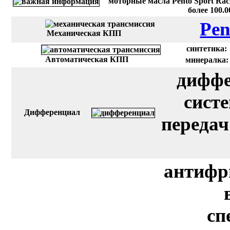
моторные масла Pento Sport Rac
более 100.
Pen
Механическая КПП
синтетика:
Автоматическая КПП
минералка:
диффе
сист
Дифференциал
передач
антифр
сп