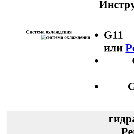
Инстру
G11
Система охлаждения
или
P
G
гидр
Pe