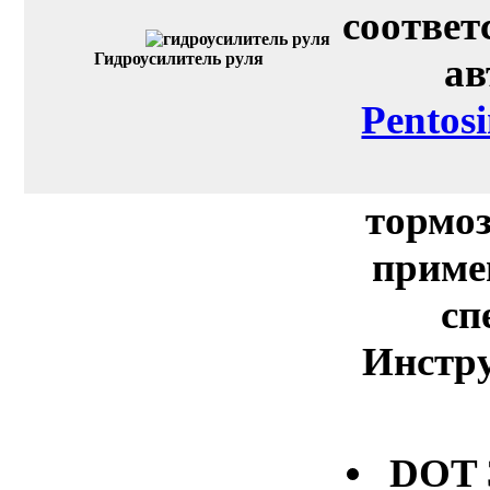
соответ
Гидроусилитель руля
ав
Pentos
тормоз
приме
сп
Инстру
DOT