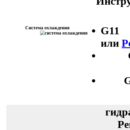
Инстру
G11
Система охлаждения
или
P
G
гидр
Pe