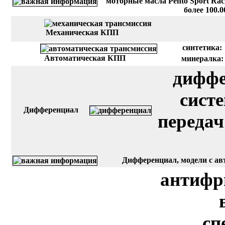
моторные масла Pento Sport Rac
более 100.
Механическая КПП
синтетика:
Автоматическая КПП
минералка:
диффе
сист
Дифференциал
передач
Дифференциал, модели с авт
антифр
сп