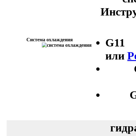
Инстру
G11
Система охлаждения
или
P
G
гидр