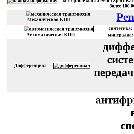
моторные масла Pento Sport Rac
более 100.
Pen
Механическая КПП
синтетика:
Автоматическая КПП
минералка:
диффе
сист
Дифференциал
передач
антифр
сп