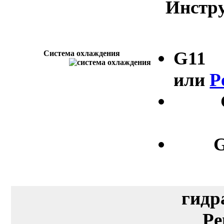
Инстру
G11
Система охлаждения
или
P
G
гидр
Pe