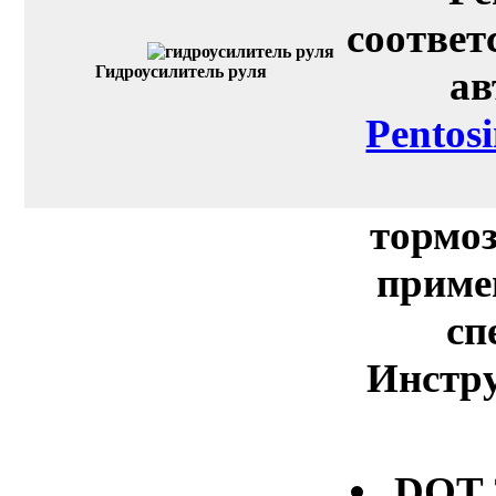
соответ
Гидроусилитель руля
ав
Pentos
тормоз
приме
сп
Инстру
DOT