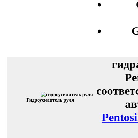
G
гидр
Pe
соответ
Гидроусилитель руля
ав
Pentos