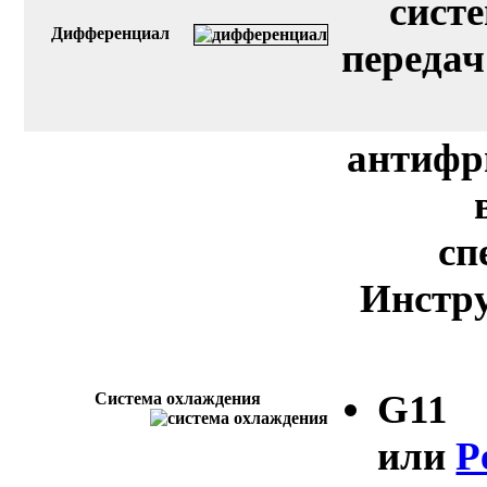
сист
Дифференциал
передач
антифр
сп
Инстру
G11
Система охлаждения
или
P