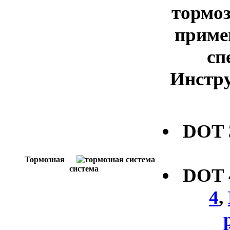
тормоз
приме
сп
Инстру
DOT
Тормозная
система
DOT
4
,